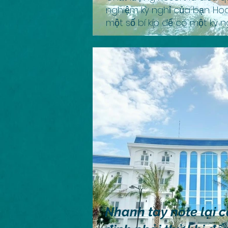
nghiệm kỳ nghỉ của bạn. H
một số bí kíp để có một kỳ n
Nhanh tay note lại 