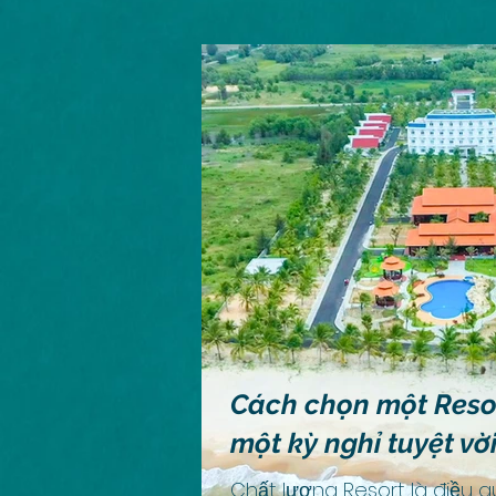
Cách chọn một Resor
một kỳ nghỉ tuyệt vờ
Chất lượng Resort là điều qu