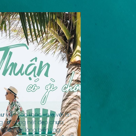
ư vẫn còn khác xa lạ với tin
ng sơ cùng nét đẹp chưa
i đến với làng biển Lagi