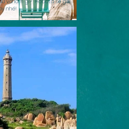
âu và làm gì? Hodota sẽ giải
y nhé!