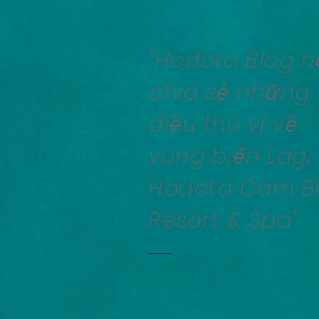
"Hodota Blog n
chia sẻ những
điều thú vị về
vùng biển Lagi
Hodota Cam B
Resort & Spa"