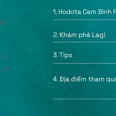
1. Hodota Cam Bình 
ơi
2. Khám phá Lagi
3. Tips
 và
ình
4. Địa điểm tham qu