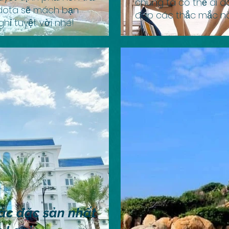
chúng ta có thể đi đ
odota sẽ mách bạn
đáp các thắc mắc nà
ghỉ tuyệt vời nhé!
các đặc sản nhất