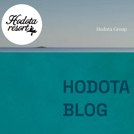
Hodota Group
HODOTA
BLOG