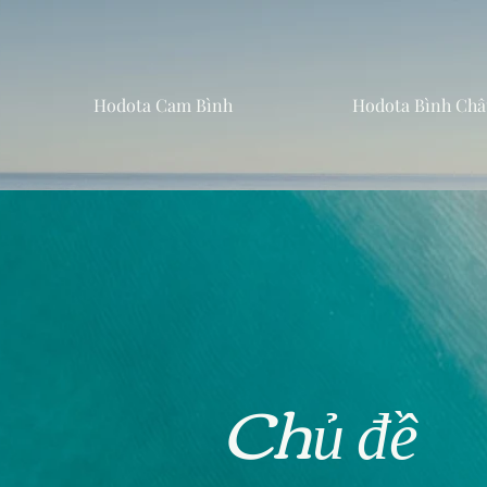
Hodota Cam Bình
Hodota Bình Châ
Chủ đề