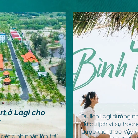
t ở Lagi cho
Du lịch Lagi dường nh
i
đồ du lịch vì sự hoa
được khai thác. Vậy kh
yết định phần lớn trải