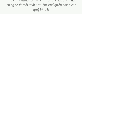
nhỏ của chúng tôi. Và chúng tôi chắc chắn đây
cũng sẽ là một trải nghiệm khó quên dành cho
quý khách.
SUITE GARDEN VIEW