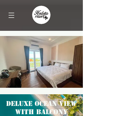
DELUXE ocean view
with balcony