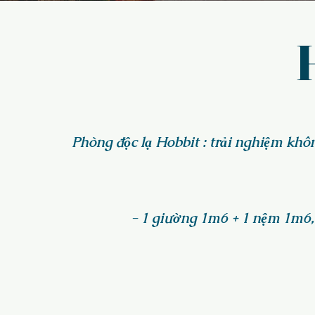
Phòng độc lạ Hobbit : trải nghiệm khô
- 1 giường 1m6 + 1 nệm 1m6, 