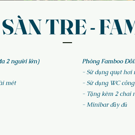
 SÀN TRE - F
a 2 người lớn)
Phòng Famboo Đôi: 
- Sử dụng quạt hơi
ài mét
- Sử dụng WC công
- Tặng kèm 2 chai 
- Minibar đầy đủ