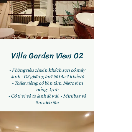
Villa Garden View 02
- Phòng tiêu chuẩn khách sạn có máy
lạnh - 02 giường 1m4 (tối đa 4 khách)
- Toilet riêng, có bồn tắm, Nước tắm
nóng- lạnh
- Có ti vi và tủ lạnh đầy đủ - Minibar và
ấm siêu tốc