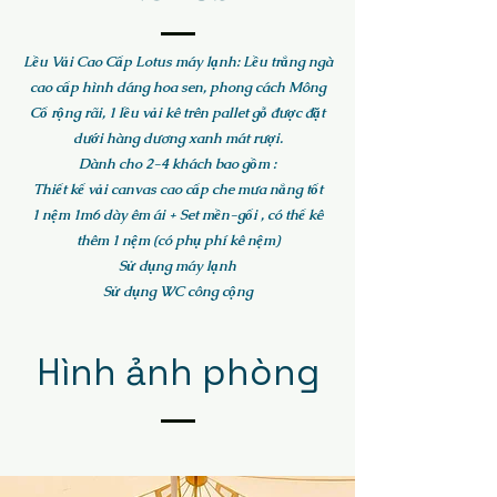
Lều Vải Cao Cấp Lotus máy lạnh: Lều trắng ngà
cao cấp hình dáng hoa sen, phong cách Mông
Cổ rộng rãi, 1 lều vải kê trên pallet gỗ được đặt
dưới hàng dương xanh mát rượi.
Dành cho 2-4 khách bao gồm :
Thiết kế vải canvas cao cấp che mưa nắng tốt
1 nệm 1m6 dày êm ái + Set mền-gối , có thể kê
thêm 1 nệm (có phụ phí kê nệm)
Sử dụng máy lạnh
Sử dụng WC công cộng
Hình ảnh phòng